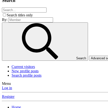
Search
Search titles only
By:
Search
Advanced 
Current visitors
New profile posts
Search profile posts
Menu
Log in
Register
Home