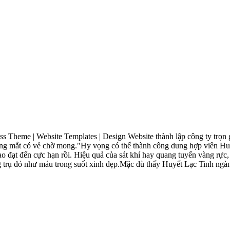
eme | Website Templates | Design Website thành lập công ty trọn gói s
ong mắt có vẻ chờ mong."Hy vọng có thể thành công dung hợp viên Huy
ạo đạt đến cực hạn rồi. Hiệu quả của sát khí hay quang tuyến vàng rực,
ăng trụ đỏ như máu trong suốt xinh đẹp.Mặc dù thấy Huyết Lạc Tinh ngàn