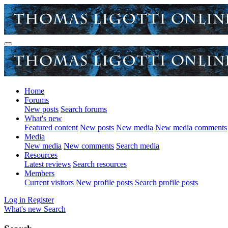
Home
Forums
New posts
Search forums
What's new
Featured content
New posts
New media
New media comments
Media
New media
New comments
Search media
Resources
Latest reviews
Search resources
Members
Current visitors
New profile posts
Search profile posts
Log in
Register
What's new
Search