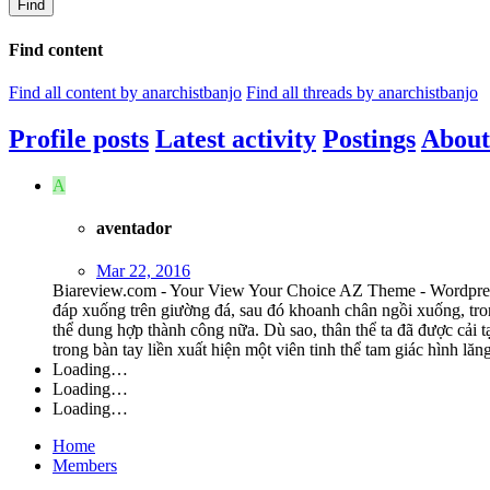
Find
Find content
Find all content by anarchistbanjo
Find all threads by anarchistbanjo
Profile posts
Latest activity
Postings
About
A
aventador
Mar 22, 2016
Biareview.com - Your View Your Choice AZ Theme - Wordpress Th
đáp xuống trên giường đá, sau đó khoanh chân ngồi xuống, tr
thể dung hợp thành công nữa. Dù sao, thân thể ta đã được cải t
trong bàn tay liền xuất hiện một viên tinh thể tam giác hình l
Loading…
Loading…
Loading…
Home
Members