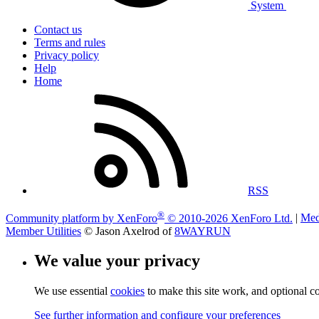
System
Contact us
Terms and rules
Privacy policy
Help
Home
RSS
®
Community platform by XenForo
© 2010-2026 XenForo Ltd.
|
Med
Member Utilities
© Jason Axelrod of
8WAYRUN
We value your privacy
We use essential
cookies
to make this site work, and optional c
See further information and configure your preferences